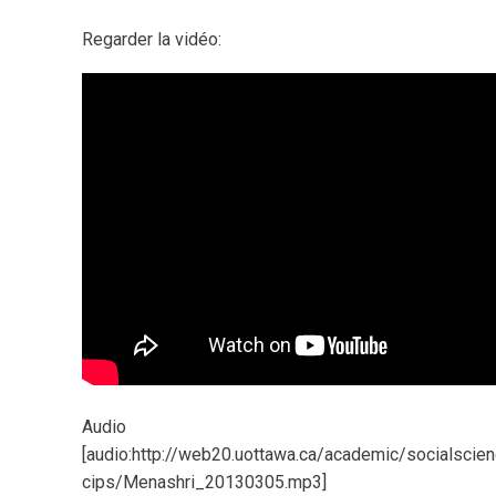
Regarder la vidéo:
Audio
[audio:http://web20.uottawa.ca/academic/socialscie
cips/Menashri_20130305.mp3]