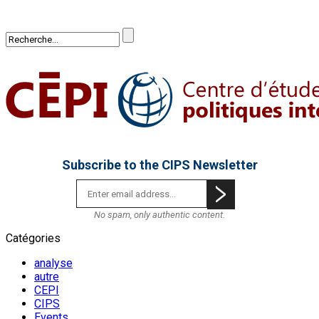
Subscribe to the CIPS Newsletter
No spam, only authentic content.
Catégories
Rapport de la conférence - Envisager l’avenir d
analyse
l’Afghanistan : jeter des ponts pour une vision
autre
CEPI
commune
CIPS
Events