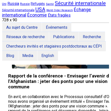
armés : entre mécanismes alternatifs de sécuri
Sécurité internationale
Russia
Réfugiés
Uni
Russie
Santé
spectre d’insécurité permanente en Haïti
USA
Échange
Sécurité internationale
World Order Research
international
Économie
États fragiles
Ce rapport tente de déterminer les meilleures politiques
728 x 90
d’encadrement des groupes d’autodéfense par les acteurs
étatiques en Haïti. Il s’appuie d’abord sur la recherche
Au sujet du Centre
Événements
documentaire en Haïti, sur des études haïtiennes du vigilan
ainsi que les travaux des experts de l’Initiative mondiale co
Réseaux de recherche
Publications
Recherche
criminalité transnationale organisée (GI-TOC). Ensuite, il si
expériences haïtiennes dans le panorama plus large d’une 
Chercheurs invités et stagiaires postdoctoraux au CÉPI
sur des groupes de justiciers, dans les contextes du Nigeri
Mexique et du Burkina Faso.
Blog
Media
English
Lisez la note de synthèse par Figaro Aurélus & Stephen Ba
Rapport de la conférence - Envisager l’avenir d
l’Afghanistan : jeter des ponts pour une vision
commune
En avril, en collaboration avec le Processus consultatif d’Ot
nous avons organisé un événement intitulé « Envisager l’av
l’Afghanistan : jeter des ponts pour une vision commune ». 
rapport de la conférence est désormais disponible. Jetez-