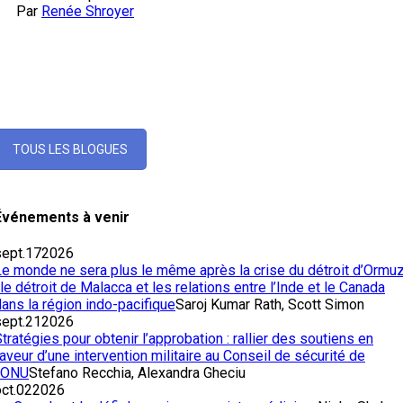
Par
Renée Shroyer
TOUS LES BLOGUES
Événements à venir
ept.
17
2026
Le monde ne sera plus le même après la crise du détroit d’Ormu
 le détroit de Malacca et les relations entre l’Inde et le Canada
ans la région indo-pacifique
Saroj Kumar Rath, Scott Simon
ept.
21
2026
tratégies pour obtenir l’approbation : rallier des soutiens en
aveur d’une intervention militaire au Conseil de sécurité de
l’ONU
Stefano Recchia, Alexandra Gheciu
ct.
02
2026