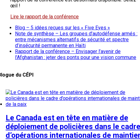
œil !
Lire le rapport de la conférence
Blog – 5 idées reçues sur les « Five Eyes »
Blog - 5 idées reçues sur les « Five Eyes »
Note de synthèse – Les groupes d’autodéfense armés :
entre mécanismes alternatifs de sécurité et spectre
d’insécurité permanente en Haïti
Il existe des malentendus persistants quant à la nature du
Rapport de la conférence – Envisager l’avenir de
partenariat en matière de renseignement et à ses activités
l’Afghanistan : jeter des ponts pour une vision commune
réelles. Réunissant l’Australie, le Canada, la Nouvelle-Zélan
Royaume-Uni et les États-Unis, le groupe « Five Eyes » est
club qui évolue dans une catégorie à part. Depuis le milieu
Blogue du CÉPI
siècle, les agences de renseignement de ces cinq nations
partagent – ou mettent en commun – une grande partie de l
travaux, allant de la cryptanalyse à la cybersécurité.
Lisez le blog de Srdjan Vucetic et Hager Ben Jaffel
Le Canada est en tête en matière de
déploiement de policières dans le cadr
d’opérations internationales de maintie