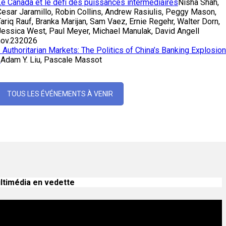
Le Canada et le défi des puissances intermédiaires
Nisha Shah,
Cesar Jaramillo, Robin Collins, Andrew Rasiulis, Peggy Mason,
ariq Rauf, Branka Marijan, Sam Vaez, Ernie Regehr, Walter Dorn,
Jessica West, Paul Meyer, Michael Manulak, David Angell
ov.
23
2026
 Authoritarian Markets: The Politics of China’s Banking Explosion
»
Adam Y. Liu, Pascale Massot
TOUS LES ÉVÉNEMENTS À VENIR
ltimédia en vedette