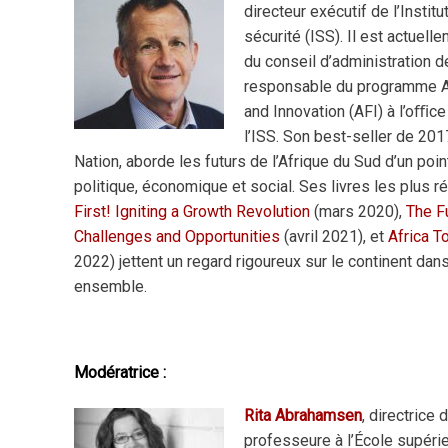
directeur exécutif de l’Instit
sécurité (ISS). Il est actuell
du conseil d’administration de
responsable du programme A
and Innovation (AFI) à l’oﬃce
l’ISS. Son best-seller de 201
Nation, aborde les futurs de l’Afrique du Sud d’un poi
politique, économique et social. Ses livres les plus r
First! Igniting a Growth Revolution
(mars 2020),
The Fu
Challenges and Opportunities
(avril 2021), et
Africa 
2022) jettent un regard rigoureux sur le continent dan
ensemble.
Modératrice :
Rita Abrahamsen
, directrice 
professeure à l’École supérie