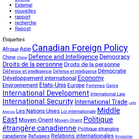
External
nouvelles
rapport
recherche
Repost
Étiquettes
Canadian Foreign Policy
Asie
Afrique
Defence and Intelligence
Democracy
Chine
Chine
Droits de la personne
Droits de la personne
Démocratie
Défense et intelligence
Défense et intelligence
Economy
Développement international
Etats-Unis
Environnement
Europe
Femmes
Genre
International Development
International Law
International Security
International Trade
Latin
Middle
Les Nations Unies
Loi internationale
America
East
Politique
Moyen-Orient
Moyen-Orient
étrangère canadienne
Politique étrangère
Relations internationales
canadienne
Refugees
Royaume-