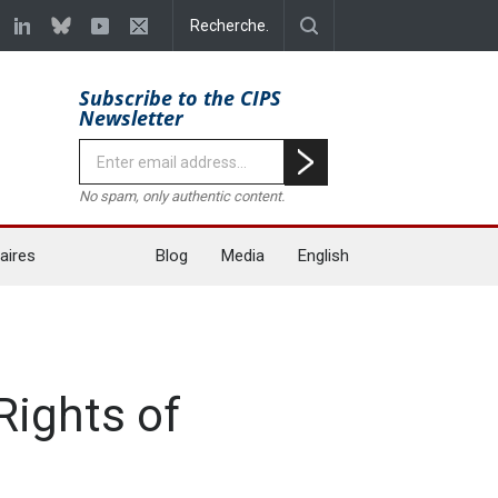
Subscribe to the CIPS
Newsletter
No spam, only authentic content.
aires
Blog
Media
English
ights of