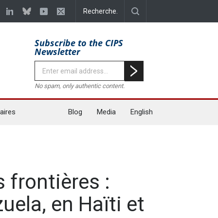
Subscribe to the CIPS
Newsletter
No spam, only authentic content.
aires
Blog
Media
English
 frontières :
ela, en Haïti et