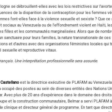
gne se débrouillent-elles avec les lois restrictives sur l’avort
quences de la disparition de la contraception pour les femmes vé
nes font-elles face à la violence sexuelle et sexiste ? Que ce s
ociaux au Venezuela ou de l’effondrement violent en Haïti, les
les filles et les communautés marginalisées. Alors que de nom
un sanctuaire pour leurs familles, la nature transnationale de ce
ons et d’autres avec des organisations féministes locales qui tr
é sexuelle et reproductive vitaux.
rançais. Une interprétation professionnelle sera assurée.
 Castellano
est la directrice exécutive de PLAFAM au Venezuela. 
e a occupé des postes au sein de diverses entités des Nations 
var. Avec plus de 20 ans d’expérience dans le domaine des droits
roupe et la construction communautaire, Belmar a servi PLAFAM à 
e clinique et directeur général de programme. En tant que directr