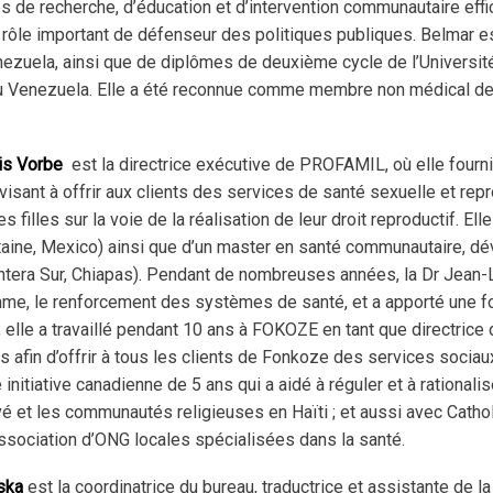
ies de recherche, d’éducation et d’intervention communautaire effi
 rôle important de défenseur des politiques publiques. Belmar es
Venezuela, ainsi que de diplômes de deuxième cycle de l’Université
 du Venezuela. Elle a été reconnue comme membre non médical de
is Vorbe
est la directrice exécutive de PROFAMIL, où elle fournit
visant à offrir aux clients des services de santé sexuelle et rep
filles sur la voie de la réalisation de leur droit reproductif. Ell
aine, Mexico) ainsi que d’un master en santé communautaire, dé
ontera Sur, Chiapas). Pendant de nombreuses années, la Dr Jean-L
homme, le renforcement des systèmes de santé, et a apporté une
lle a travaillé pendant 10 ans à FOKOZE en tant que directrice
s afin d’offrir à tous les clients de Fonkoze des services sociaux
initiative canadienne de 5 ans qui a aidé à réguler et à rationali
vé et les communautés religieuses en Haïti ; et aussi avec Cathol
association d’ONG locales spécialisées dans la santé.
ska
est la coordinatrice du bureau, traductrice et assistante de la