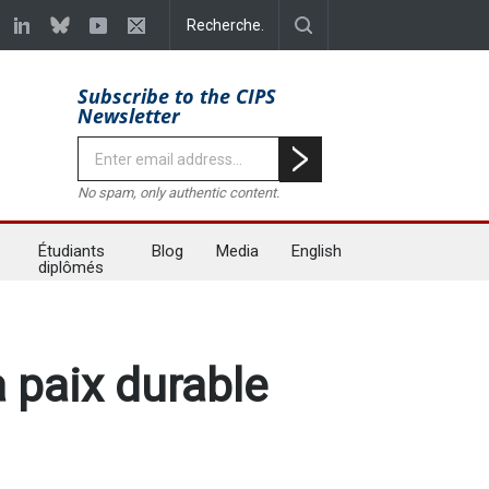
Subscribe to the CIPS
Newsletter
No spam, only authentic content.
Étudiants
Blog
Media
English
diplômés
a paix durable