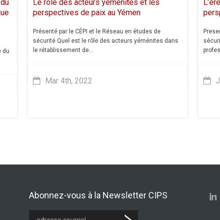
 du
Le rôle des acteurs yéménites et les
L’ère
que
perspectives de paix au Yémen
pers
Présenté par le CÉPI et le Réseau en études de
Presen
sécurité Quel est le rôle des acteurs yéménites dans
sécur
le rétablissement de...
profes
e du
Mar 4th, 2022
J
Abonnez-vous à la Newsletter CIPS