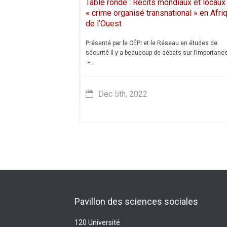
Table ronde : Récits mondiaux et locaux
« crime organisé transnational » en Afri
de l’Ouest
Présenté par le CÉPI et le Réseau en études de
sécurité Il y a beaucoup de débats sur l’importanc
»...
Dec 5th, 2022
Pavillon des sciences sociales
120 Université