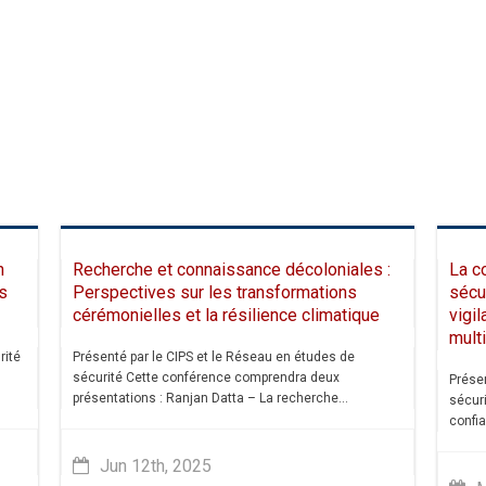
n
Recherche et connaissance décoloniales :
La c
s
Perspectives sur les transformations
sécur
cérémonielles et la résilience climatique
vigi
mult
rité
Présenté par le CIPS et le Réseau en études de
sécurité Cette conférence comprendra deux
Présen
présentations : Ranjan Datta – La recherche...
sécur
confia
Jun 12th, 2025