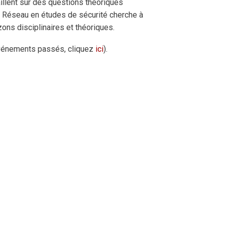
aillent sur des questions théoriques
le Réseau en études de sécurité cherche à
zons disciplinaires et théoriques.
événements passés, cliquez
ici
).