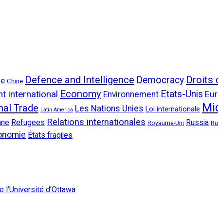
Defence and Intelligence
Droits 
Democracy
ne
Chine
Economy
 international
Etats-Unis
Environnement
Eu
Mi
nal Trade
Les Nations Unies
Loi internationale
Latin America
Relations internationales
nne
Refugees
Russia
Royaume-Uni
Ru
onomie
États fragiles
 l’Université d’Ottawa