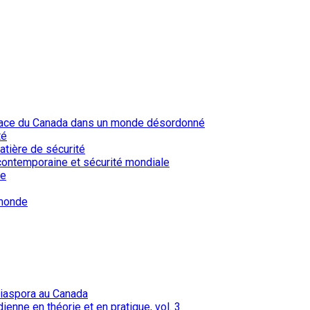
lace du Canada dans un monde désordonné
té
tière de sécurité
contemporaine et sécurité mondiale
ne
 monde
 diaspora au Canada
dienne en théorie et en pratique, vol. 3