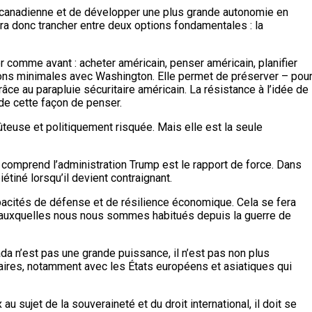
e canadienne et de développer une plus grande autonomie en
ra donc trancher entre deux options fondamentales : la
r comme avant : acheter américain, penser américain, planifier
tions minimales avec Washington. Elle permet de préserver – pou
râce au parapluie sécuritaire américain. La résistance à l’idée de
de cette façon de penser.
ûteuse et politiquement risquée. Mais elle est la seule
e comprend l’administration Trump est le rapport de force. Dans
étiné lorsqu’il devient contraignant.
acités de défense et de résilience économique. Cela se fera
s auxquelles nous nous sommes habitués depuis la guerre de
ada n’est pas une grande puissance, il n’est pas non plus
aires, notamment avec les États européens et asiatiques qui
u sujet de la souveraineté et du droit international, il doit se