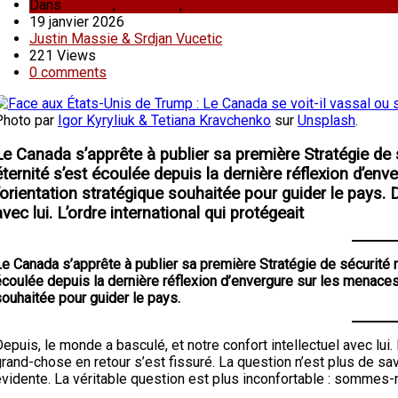
Dans
analyse
,
nouvelles
,
Repost
19 janvier 2026
Justin Massie & Srdjan Vucetic
221 Views
0 comments
Photo par
Igor Kyryliuk & Tetiana Kravchenko
sur
Unsplash
.
Le Canada s’apprête à publier sa première Stratégie de
éternité s’est écoulée depuis la dernière réflexion d’en
l’orientation stratégique souhaitée pour guider le pays. 
avec lui. L’ordre international qui protégeait
Le Canada s’apprête à publier sa première Stratégie de sécurité 
coulée depuis la dernière réflexion d’envergure sur les menaces 
ouhaitée pour guider le pays.
epuis, le monde a basculé, et notre confort intellectuel avec lui.
rand-chose en retour s’est fissuré. La question n’est plus de sa
évidente. La véritable question est plus inconfortable : sommes-