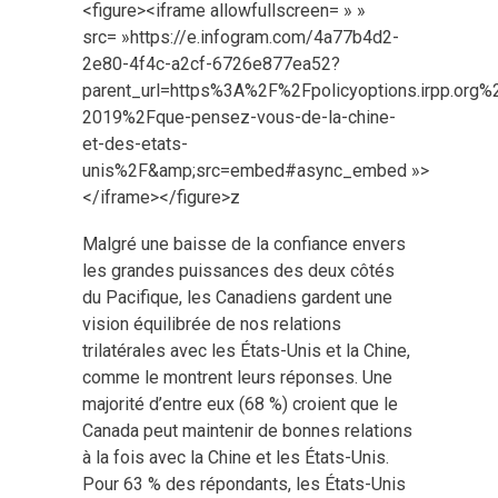
<figure><iframe allowfullscreen= » »
src= »https://e.infogram.com/4a77b4d2-
2e80-4f4c-a2cf-6726e877ea52?
parent_url=https%3A%2F%2Fpolicyoptions.irpp.or
2019%2Fque-pensez-vous-de-la-chine-
et-des-etats-
unis%2F&amp;src=embed#async_embed »>
</iframe></figure>z
Malgré une baisse de la confiance envers
les grandes puissances des deux côtés
du Pacifique, les Canadiens gardent une
vision équilibrée de nos relations
trilatérales avec les États-Unis et la Chine,
comme le montrent leurs réponses. Une
majorité d’entre eux (68 %) croient que le
Canada peut maintenir de bonnes relations
à la fois avec la Chine et les États-Unis.
Pour 63 % des répondants, les États-Unis