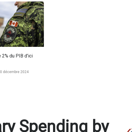
e 2% du PIB d’ici
0 décembre 2024
ary Spending by