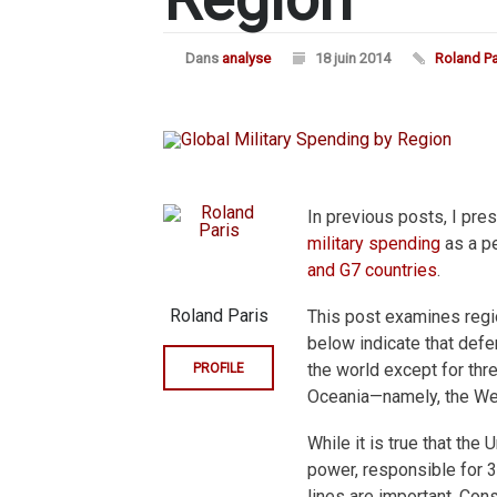
Dans
analyse
18 juin 2014
Roland Pa
In previous posts, I pres
military spending
as a p
and G7 countries
.
Roland Paris
This post examines regio
below indicate that def
the world except for thr
PROFILE
Oceania—namely, the We
While it is true that the
power, responsible for 3
lines are important. Con