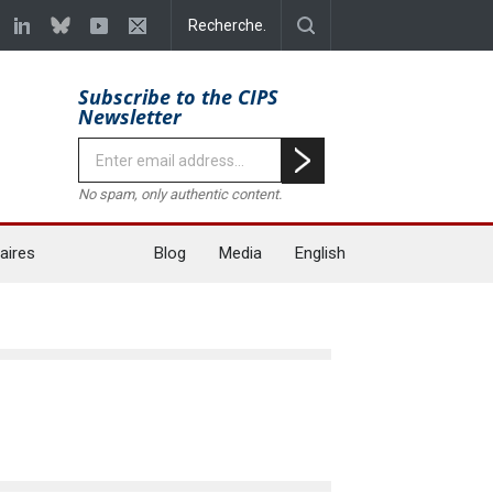
Subscribe to the CIPS
Newsletter
No spam, only authentic content.
aires
Blog
Media
English