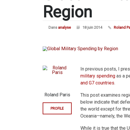
Region
Dans
analyse
18 juin 2014
Roland Pa
In previous posts, I pres
military spending
as a p
and G7 countries
.
Roland Paris
This post examines regio
below indicate that def
the world except for thr
PROFILE
Oceania—namely, the We
While it is true that the