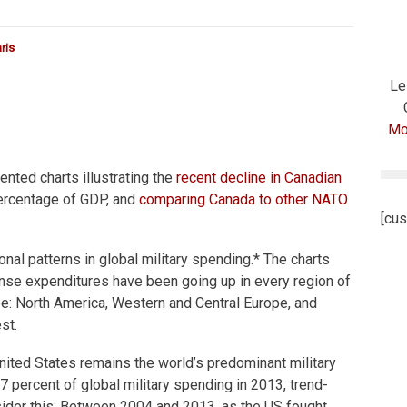
ris
Le
Mod
ented charts illustrating the
recent decline in Canadian
ercentage of GDP, and
comparing Canada to other NATO
[cus
nal patterns in global military spending.* The charts
ense expenditures have been going up in every region of
ee: North America, Western and Central Europe, and
st.
 United States remains the world’s predominant military
7 percent of global military spending in 2013, trend-
sider this: Between 2004 and 2013, as the US fought