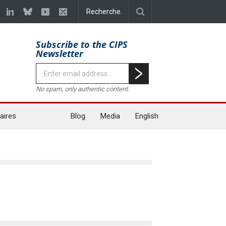
Subscribe to the CIPS
Newsletter
No spam, only authentic content.
aires
Blog
Media
English