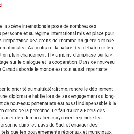
ci
e la scène internationale pose de nombreuses
 personne et au régime international mis en place pour
s l’importance des droits de l’homme n’a guère diminué
ernationales. Au contraire, la nature des débats sur les
t en plein changement. Il y a moins d’emphase sur la «
ntage sur le dialogue et la coopération. Dans ce nouveau
le Canada aborde le monde est tout aussi importante
.
er la priorité au multilatéralisme, rendre le dépliement
r une diplomatie habile lors de ses engagements à long-
 de nouveaux partenariats est aussi indispensable à la
n droits de la personne. Le fait d’aller au-delà des
ngager des démocraties moyennes, rejoindre les
 personne dans les pays du Sud, et engager des
s, tels que les gouvernements régionaux et municipaux,