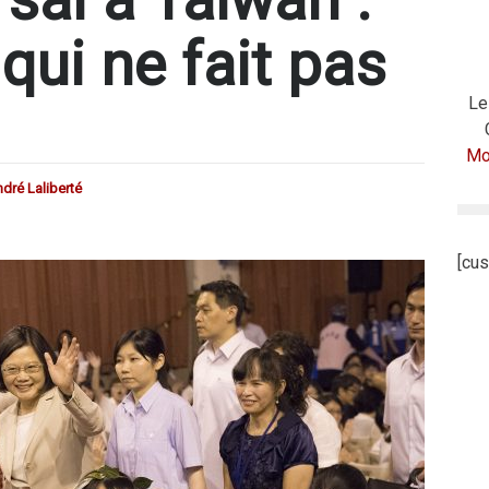
 qui ne fait pas
Le
Mod
dré Laliberté
[cus