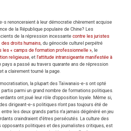
e-s renonceraient à leur démocratie chèrement acquise
ince de la République populaire de Chine? Les
cients de la répression incessante
contre les juristes
 des droits humains
, du génocide culturel perpétré
s les « camps de formation professionnelle »
, le
tion religieuse
, et
l’attitude intransigeante manifestée à
Le pays a passé au travers quarante ans de répression
et a clairement tourné la page.
mocratisation, la plupart des Taïwanais-e-s ont opté
 partis parmi un grand nombre de formations politiques.
erdants ont joué leur rôle d’opposition loyale. Même si,
 des dirigeant-e-s politiques n’ont pas toujours été de
n entre les deux grands partis n’a jamais dégénéré en jeu
dants craindraient d’êtres persécutés. La culture des
s opposants politiques et des journalistes critiques, est