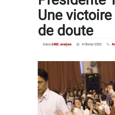
Une victoire
de doute
Dans
2483
,
analyse
4 février 2020
An