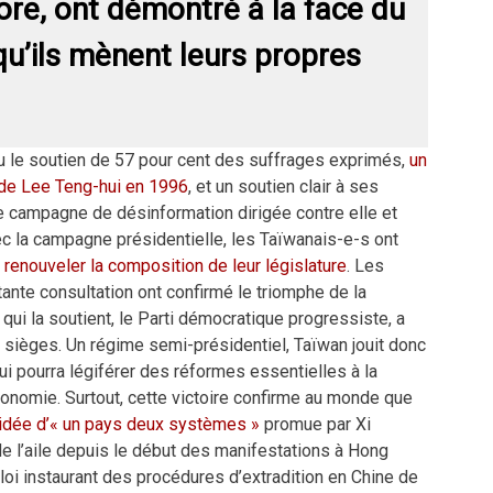
ore, ont démontré à la face du
u’ils mènent leurs propres
çu le soutien de 57 pour cent des suffrages exprimés,
un
 de Lee Teng-hui en 1996
, et un soutien clair à ses
ne campagne de désinformation dirigée contre elle et
ec la campagne présidentielle, les Taïwanais-e-s ont
r
renouveler la composition de leur législature
. Les
tante consultation ont confirmé le triomphe de la
 qui la soutient, le Parti démocratique progressiste, a
 sièges. Un régime semi-présidentiel, Taïwan jouit donc
ui pourra légiférer des réformes essentielles à la
nomie. Surtout, cette victoire confirme au monde que
l’idée d’« un pays deux systèmes »
promue par Xi
 de l’aile depuis le début des manifestations à Hong
 loi instaurant des procédures d’extradition en Chine de