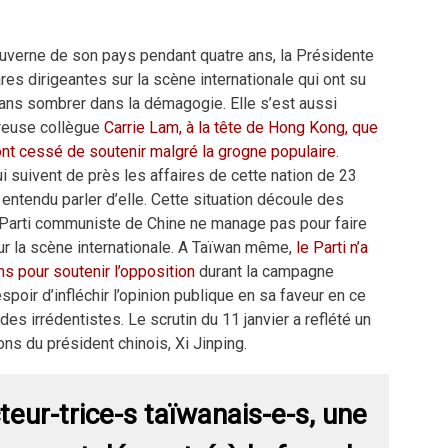
ouverne de son pays pendant quatre ans, la Présidente
res dirigeantes sur la scène internationale qui ont su
 sans sombrer dans la démagogie. Elle s’est aussi
reuse collègue
Carrie Lam, à la tête de Hong Kong, que
n’ont cessé de soutenir malgré la grogne populaire
.
i suivent de près les affaires de cette nation de 23
 entendu parler d’elle. Cette situation découle des
 Parti communiste de Chine ne manage pas pour faire
sur la scène internationale. A Taïwan même,
le Parti n’a
s pour soutenir l’opposition
durant la campagne
espoir d’infléchir l’opinion publique en sa faveur en ce
s irrédentistes. Le scrutin du 11 janvier a reflété un
ons du président chinois, Xi Jinping.
teur-trice-s taïwanais-e-s, une