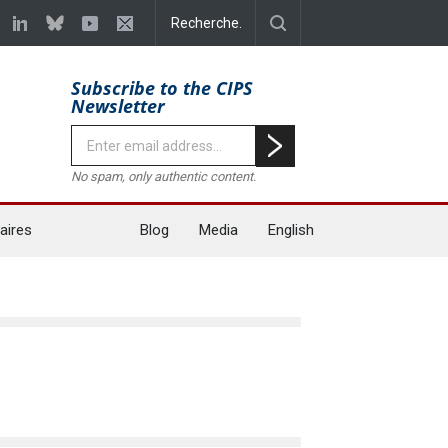
Subscribe to the CIPS
Newsletter
No spam, only authentic content.
aires
Blog
Media
English