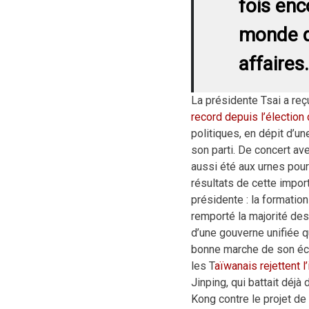
fois enc
monde q
affaires.
La présidente Tsai a re
record depuis l’élection
politiques, en dépit d’u
son parti. De concert av
aussi été aux urnes pou
résultats de cette impor
présidente : la formation
remporté la majorité des
d’une gouverne unifiée q
bonne marche de son éco
les T
aïwanais rejettent 
Jinping, qui battait déjà
Kong contre le projet de