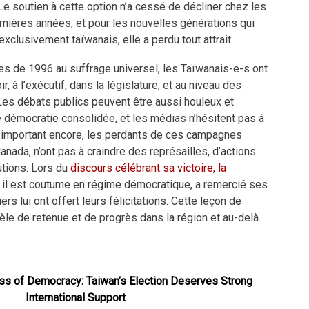
e soutien à cette option n’a cessé de décliner chez les
nières années, et pour les nouvelles générations qui
xclusivement taïwanais, elle a perdu tout attrait.
es de 1996 au suffrage universel, les Taïwanais-e-s ont
r, à l’exécutif, dans la législature, et au niveau des
es débats publics peuvent être aussi houleux et
 démocratie consolidée, et les médias n’hésitent pas à
us important encore, les perdants de ces campagnes
nada, n’ont pas à craindre des représailles, d’actions
utions. Lors du
discours célébrant sa victoire, la
il est coutume en régime démocratique, a remercié ses
ers lui ont offert leurs félicitations. Cette leçon de
dèle de retenue et de progrès dans la région et au-delà.
ss of Democracy: Taiwan’s Election Deserves Strong
International Support