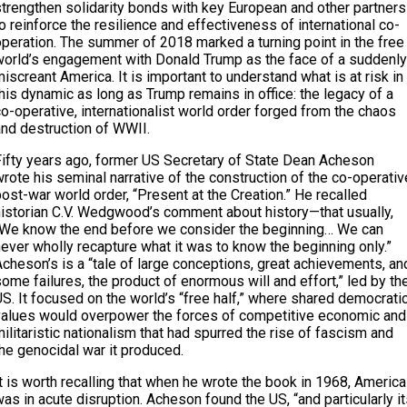
strengthen solidarity bonds with key European and other partners
o reinforce the resilience and effectiveness of international co-
operation. The summer of 2018 marked a turning point in the free
world’s engagement with Donald Trump as the face of a suddenly
iscreant America. It is important to understand what is at risk in
his dynamic as long as Trump remains in office: the legacy of a
o-operative, internationalist world order forged from the chaos
and destruction of WWII.
Fifty years ago, former US Secretary of State Dean Acheson
rote his seminal narrative of the construction of the co-operativ
ost-war world order, “Present at the Creation.” He recalled
historian C.V. Wedgwood’s comment about history—that usually,
“We know the end before we consider the beginning… We can
ever wholly recapture what it was to know the beginning only.”
cheson’s is a “tale of large conceptions, great achievements, an
ome failures, the product of enormous will and effort,” led by th
S. It focused on the world’s “free half,” where shared democrati
values would overpower the forces of competitive economic and
ilitaristic nationalism that had spurred the rise of fascism and
he genocidal war it produced.
t is worth recalling that when he wrote the book in 1968, America
as in acute disruption. Acheson found the US, “and particularly i