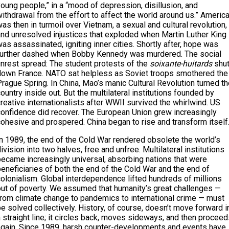
oung people,” in a “mood of depression, disillusion, and
ithdrawal from the effort to affect the world around us.” Americ
as then in turmoil over Vietnam, a sexual and cultural revolution,
and unresolved injustices that exploded when Martin Luther King
as assassinated, igniting inner cities. Shortly after, hope was
further dashed when Bobby Kennedy was murdered. The social
unrest spread: The student protests of the
soixante-huitards
shu
down France. NATO sat helpless as Soviet troops smothered the
rague Spring. In China, Mao’s manic Cultural Revolution turned t
ountry inside out. But the multilateral institutions founded by
reative internationalists after WWII survived the whirlwind. US
confidence did recover. The European Union grew increasingly
cohesive and prospered. China began to rise and transform itself
In 1989, the end of the Cold War rendered obsolete the world’s
ivision into two halves, free and unfree. Multilateral institutions
became increasingly universal, absorbing nations that were
eneficiaries of both the end of the Cold War and the end of
olonialism. Global interdependence lifted hundreds of millions
out of poverty. We assumed that humanity’s great challenges —
from climate change to pandemics to international crime — must
e solved collectively. History, of course, doesn’t move forward i
 straight line; it circles back, moves sideways, and then procee
again. Since 1989, harsh counter-developments and events have