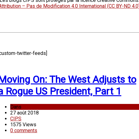
Les blogs CIPS sont protégés par la licence Creative Commons
Attribution – Pas de Modification 4.0 International (CC BY-ND 4.0
[custom-twitter-feeds]
Moving On: The West Adjusts to
a Rogue US President, Part 1
Dans
analyse
27 août 2018
CIPS
1575 Views
0 comments