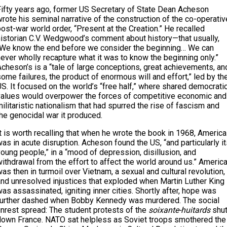
Fifty years ago, former US Secretary of State Dean Acheson
rote his seminal narrative of the construction of the co-operativ
ost-war world order, “Present at the Creation.” He recalled
historian C.V. Wedgwood’s comment about history—that usually,
“We know the end before we consider the beginning… We can
ever wholly recapture what it was to know the beginning only.”
cheson’s is a “tale of large conceptions, great achievements, an
ome failures, the product of enormous will and effort,” led by th
S. It focused on the world’s “free half,” where shared democrati
values would overpower the forces of competitive economic and
ilitaristic nationalism that had spurred the rise of fascism and
he genocidal war it produced.
t is worth recalling that when he wrote the book in 1968, America
as in acute disruption. Acheson found the US, “and particularly i
oung people,” in a “mood of depression, disillusion, and
ithdrawal from the effort to affect the world around us.” Americ
as then in turmoil over Vietnam, a sexual and cultural revolution,
and unresolved injustices that exploded when Martin Luther King
as assassinated, igniting inner cities. Shortly after, hope was
further dashed when Bobby Kennedy was murdered. The social
unrest spread: The student protests of the
soixante-huitards
shu
down France. NATO sat helpless as Soviet troops smothered the