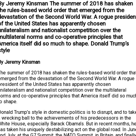
By Jeremy Kinsman The summer of 2018 has shaken
the rules-based world order that emerged from the
devastation of the Second World War. A rogue presiden
of the United States has apparently chosen
unilateralism and nationalist competition over the
multilateral norms and co-operative principles that
America itself did so much to shape. Donald Trump’s
style
By Jeremy Kinsman
The summer of 2018 has shaken the rules-based world order tha
emerged from the devastation of the Second World War. A rogue
president of the United States has apparently chosen
nilateralism and nationalist competition over the multilateral
norms and co-operative principles that America itself did so muc
to shape.
onald Trump’s style in domestic politics is to disrupt, and to tak
a wrecking ball to the achievements of his predecessors in the
White House, especially Barack Obama’s. But in recent months, h
as taken his uniquely destabilizing act on the global road. In Jun
nd July, at the G7 Summit, the NATO Summit, in Britain, and finall