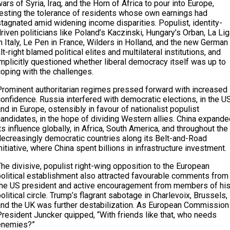
ars of Syria, Iraq, and the Horn of Africa to pour into Europe,
testing the tolerance of residents whose own earnings had
tagnated amid widening income disparities. Populist, identity-
riven politicians like Poland’s Kaczinski, Hungary’s Orban, La Li
n Italy, Le Pen in France, Wilders in Holland, and the new German
lt-right blamed political elites and multilateral institutions, and
mplicitly questioned whether liberal democracy itself was up to
oping with the challenges.
Prominent authoritarian regimes pressed forward with increased
onfidence. Russia interfered with democratic elections, in the U
nd in Europe, ostensibly in favour of nationalist populist
andidates, in the hope of dividing Western allies. China expande
ts influence globally, in Africa, South America, and throughout the
decreasingly democratic countries along its Belt-and-Road
nitiative, where China spent billions in infrastructure investment.
he divisive, populist right-wing opposition to the European
political establishment also attracted favourable comments from
the US president and active encouragement from members of hi
olitical circle. Trump’s flagrant sabotage in Charlevoix, Brussels,
and the UK was further destabilization. As European Commission
President Juncker quipped, “With friends like that, who needs
enemies?”