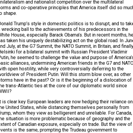
nilateralism and nationalist competition over the multilateral
norms and co-operative principles that America itself did so muc
to shape.
onald Trump’s style in domestic politics is to disrupt, and to tak
a wrecking ball to the achievements of his predecessors in the
White House, especially Barack Obama’s. But in recent months, h
as taken his uniquely destabilizing act on the global road. In Jun
nd July, at the G7 Summit, the NATO Summit, in Britain, and finall
elsinki for a bilateral summit with Russian President Vladimir
Putin, he seemed to challenge the value and purpose of America’
basic alliances, undermining American friends in the G7 and NAT
ith open hostility, while very controversially deferring to the
orldview of President Putin. Will this storm blow over, as other
torms have in the past? Or is it the beginning of a dislocation of
he trans-Atlantic ties at the core of our diplomatic world since
WWII?
t is clear key European leaders are now hedging their reliance on
the United States, while distancing themselves personally from
Trump, whom they view as belligerent and unreliable. For Canada,
the situation is more problematic because of geography and the
xtent of Canadian exposure, especially on trade. But the view of
events is the same, prompting the Trudeau government to