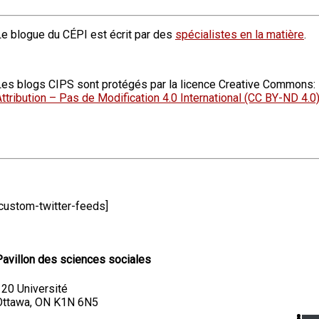
Le blogue du CÉPI est écrit par des
spécialistes en la matière
.
Les blogs CIPS sont protégés par la licence Creative Commons:
ttribution – Pas de Modification 4.0 International (CC BY-ND 4.0
[custom-twitter-feeds]
Pavillon des sciences sociales
120 Université
Ottawa, ON K1N 6N5