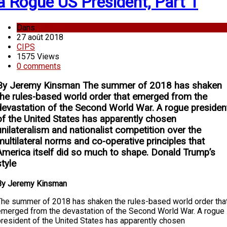
a Rogue US President, Part 1
Dans
analyse
27 août 2018
CIPS
1575 Views
0 comments
By Jeremy Kinsman The summer of 2018 has shaken
the rules-based world order that emerged from the
devastation of the Second World War. A rogue presiden
of the United States has apparently chosen
unilateralism and nationalist competition over the
multilateral norms and co-operative principles that
America itself did so much to shape. Donald Trump’s
style
By Jeremy Kinsman
The summer of 2018 has shaken the rules-based world order tha
emerged from the devastation of the Second World War. A rogue
president of the United States has apparently chosen