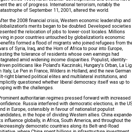
ent the arc of progress. International terrorism, notably the
catastrophe of September 11, 2001, altered the world.
After the 2008 financial crisis, Western economic leadership and
globalization’s merits began to be doubted. Developed societies
esented the relocation of jobs to lower-cost locales. Millions
iving in poor countries untouched by globalization’s economic
benefits formed a flood of migrants who joined refugees from th
ars of Syria, Iraq, and the Horn of Africa to pour into Europe,
testing the tolerance of residents whose own earnings had
tagnated amid widening income disparities. Populist, identity-
riven politicians like Poland’s Kaczinski, Hungary’s Orban, La Li
n Italy, Le Pen in France, Wilders in Holland, and the new German
lt-right blamed political elites and multilateral institutions, and
mplicitly questioned whether liberal democracy itself was up to
oping with the challenges.
Prominent authoritarian regimes pressed forward with increased
onfidence. Russia interfered with democratic elections, in the U
nd in Europe, ostensibly in favour of nationalist populist
andidates, in the hope of dividing Western allies. China expande
ts influence globally, in Africa, South America, and throughout the
decreasingly democratic countries along its Belt-and-Road
nitiative, where China spent billions in infrastructure investment.