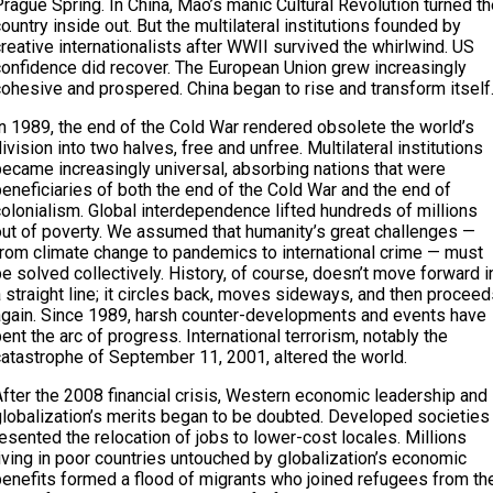
rague Spring. In China, Mao’s manic Cultural Revolution turned t
ountry inside out. But the multilateral institutions founded by
reative internationalists after WWII survived the whirlwind. US
confidence did recover. The European Union grew increasingly
cohesive and prospered. China began to rise and transform itself
In 1989, the end of the Cold War rendered obsolete the world’s
ivision into two halves, free and unfree. Multilateral institutions
became increasingly universal, absorbing nations that were
eneficiaries of both the end of the Cold War and the end of
olonialism. Global interdependence lifted hundreds of millions
out of poverty. We assumed that humanity’s great challenges —
from climate change to pandemics to international crime — must
e solved collectively. History, of course, doesn’t move forward i
 straight line; it circles back, moves sideways, and then procee
again. Since 1989, harsh counter-developments and events have
ent the arc of progress. International terrorism, notably the
catastrophe of September 11, 2001, altered the world.
After the 2008 financial crisis, Western economic leadership and
globalization’s merits began to be doubted. Developed societies
esented the relocation of jobs to lower-cost locales. Millions
iving in poor countries untouched by globalization’s economic
benefits formed a flood of migrants who joined refugees from th