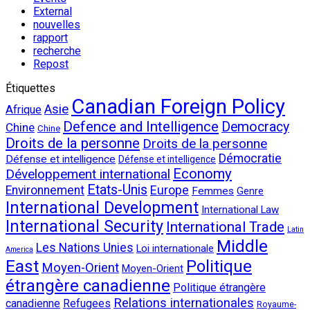
External
nouvelles
rapport
recherche
Repost
Étiquettes
Canadian Foreign Policy
Asie
Afrique
Defence and Intelligence
Democracy
Chine
Chine
Droits de la personne
Droits de la personne
Démocratie
Défense et intelligence
Défense et intelligence
Economy
Développement international
Etats-Unis
Environnement
Europe
Femmes
Genre
International Development
International Law
International Security
International Trade
Latin
Middle
Les Nations Unies
Loi internationale
America
East
Politique
Moyen-Orient
Moyen-Orient
étrangère canadienne
Politique étrangère
Relations internationales
canadienne
Refugees
Royaume-