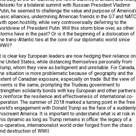
elsinki for a bilateral summit with Russian President Vladimir
Putin, he seemed to challenge the value and purpose of America’
basic alliances, undermining American friends in the G7 and NAT
ith open hostility, while very controversially deferring to the
orldview of President Putin. Will this storm blow over, as other
torms have in the past? Or is it the beginning of a dislocation of
he trans-Atlantic ties at the core of our diplomatic world since
WWII?
t is clear key European leaders are now hedging their reliance on
the United States, while distancing themselves personally from
Trump, whom they view as belligerent and unreliable. For Canada,
the situation is more problematic because of geography and the
xtent of Canadian exposure, especially on trade. But the view of
events is the same, prompting the Trudeau government to
strengthen solidarity bonds with key European and other partners
o reinforce the resilience and effectiveness of international co-
operation. The summer of 2018 marked a turning point in the free
world’s engagement with Donald Trump as the face of a suddenly
iscreant America. It is important to understand what is at risk in
his dynamic as long as Trump remains in office: the legacy of a
o-operative, internationalist world order forged from the chaos
and destruction of WWII.