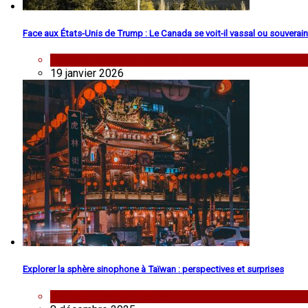
Face aux États-Unis de Trump : Le Canada se voit-il vassal ou souverain
analyse
,
nouvelles
,
Repost
19 janvier 2026
Explorer la sphère sinophone à Taïwan : perspectives et surprises
analyse
,
Events
,
External